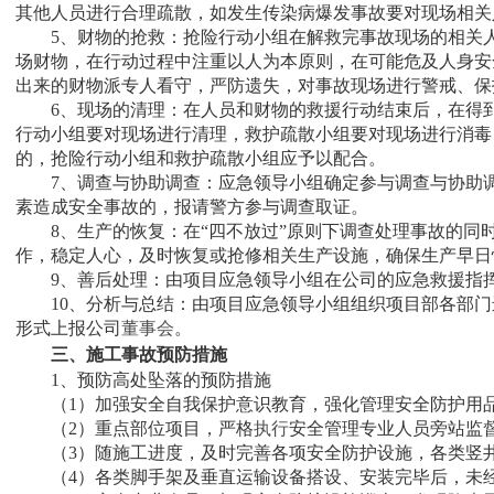
其他人员进行合理疏散，如发生传染病爆发事故要对现场相关
5、财物的抢救：抢险行动小组在解救完事故现场的相关人
场财物，在行动过程中注重以人为本原则，在可能危及人身安
出来的财物派专人看守，严防遗失，对事故现场进行警戒、保
6、现场的清理：在人员和财物的救援行动结束后，在得到
行动小组要对现场进行清理，救护疏散小组要对现场进行消毒
的，抢险行动小组和救护疏散小组应予以配合。
7、调查与协助调查：应急领导小组确定参与调查与协助调
素造成安全事故的，报请警方参与调查取证。
8、生产的恢复：在“四不放过”原则下调查处理事故的同
作，稳定人心，及时恢复或抢修相关生产设施，确保生产早日
9、善后处理：由项目应急领导小组在公司的应急救援指挥
10、分析与总结：由项目应急领导小组组织项目部各部门
形式上报公司
董事会
。
三、施工事故预防措施
1、预防高处坠落的预防措施
（1）加强安全自我保护意识教育，强化管理安全防护用
（2）重点部位项目，严格
执行
安全管理专业人员旁站监
（3）随施工进度，及时完善各项安全防护设施，各类竖井
（4）各类脚手架及垂直运输设备搭设、安装完毕后，未