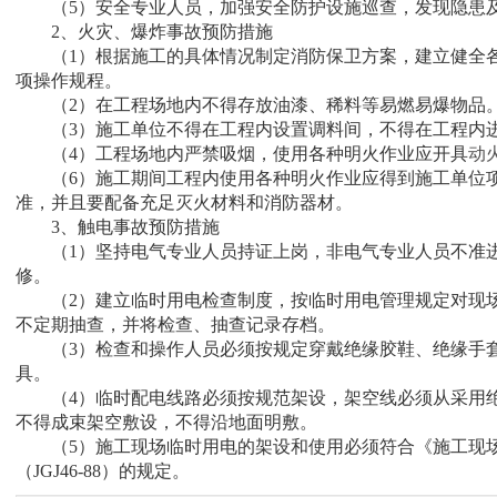
（5）安全专业人员，加强安全防护设施巡查，发现隐患
2、火灾、爆炸事故预防措施
（1）根据施工的具体情况制定消防保卫方案，建立健全各
项操作规程。
（2）在工程场地内不得存放油漆、稀料等易燃易爆物品
（3）施工单位不得在工程内设置调料间，不得在工程内
（4）工程场地内严禁吸烟，使用各种明火作业应开具
动
（6）施工期间工程内使用各种明火作业应得到施工单位项
准，并且要配备充足灭火材料和消防器材。
3、触电事故预防措施
（1）坚持电气专业人员持证上岗，非电气专业人员不准进
修。
（2）建立临时用电检查制度，按临时用电管理规定对现场
不定期抽查，并将检查、抽查记录存档。
（3）检查和操作人员必须按规定穿戴绝缘胶鞋、绝缘手套
具。
（4）临时配电线路必须按规范架设，架空线必须从采用绝
不得成束架空敷设，不得沿地面明敷。
（5）施工现场临时用电的架设和使用必须符合《施工现场
（JGJ46-88）的规定。