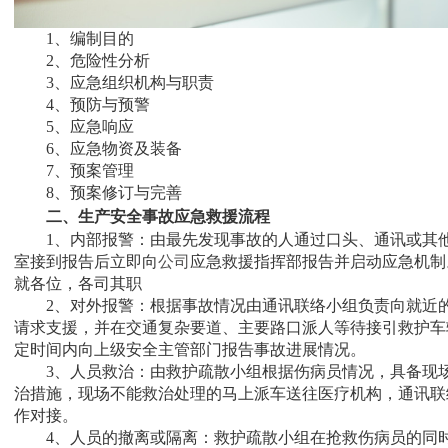
1、编制目的
2、危险性分析
3、应急组织机构与职责
4、预防与预警
5、应急响应
6、应急物资及装备
7、预案管理
8、预案修订与完善
二、生产安全事故应急救援流程
1、内部报警：由最先发现事故的人通过口头、通讯或其他
室接到报告后立即向
公司
应急救援指挥部报告并启动应急机制
就各位，各司其职
2、对外报警：根据事故情况由通讯联络小组负责向就近的
请求支援，并在交通复杂要道、主要路口派人等待接引救护车
定时间内向上级安全主管部门报告事故进展情况。
3、人员救治：由救护疏散小组根据伤病员情况，具备现场
治措施，现场不能救治处理的马上派车送往医疗机构，通讯联
作对接。
4、人员的撤离或隔离：救护疏散小组在抢救伤病员的同时