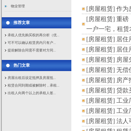
物业管理
[
房屋租赁
]
作为
[
房屋租赁
]
重磅
推荐文章
一户一宅，租赁
承租人优先购买权的再分析（优...
[
房屋租赁
]
居住
可不可以确认租赁房内只有户...
[
房屋租赁
]
居住
提前解除合同需不需要对方同...
[
房屋租赁
]
房屋
热门文章
[
房屋租赁
]
无偿
房屋出租后设定抵押及房屋抵...
[
房屋租赁
]
房产
租赁合同到期或被解除时，承租...
[
房屋租赁
]
贷款
出租人向两个以上的承租人签...
[
房屋租赁
]
工业
[
房屋租赁
]
工业
[
房屋租赁
]
法人