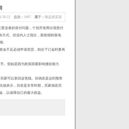
同
11:58:22
点击：
1907
属于：
商品房买卖
次置业者的首付问题，个别开发商出现垫付
解决方式。但业内人士指出，新政细则落地
潮。
资金不足必须申请房贷，则在下订金时要再
手。假如是因为政策因素影响缴款能力
买家可以拿回这笔钱。但倘若是达到预售
此他表示，目前是非常时期，买家倘若买
金，以保障自己的最大权益。