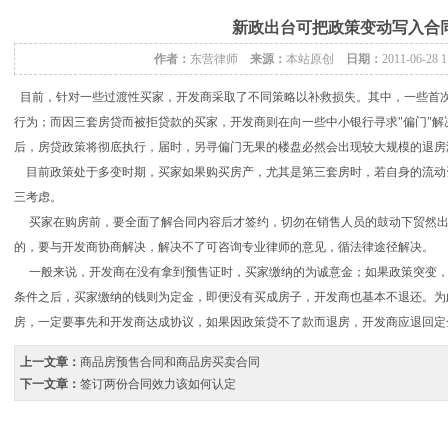
新政出台可把政策变动写入合
作者：
东营律师
来源：
本站原创
日期：
2011-06-28 
目前，针对一些过渡性买家，开发商采取了不同策略以补救损失。其中，一些首
行为；而因三套房贷而被拒贷款的买家，开发商则在向一些中小银行寻求"偏门"
后，房贷政策将彻底执行，届时，另寻偏门无果的楼盘必然会出现较大规模的退房
目前政策处于多变时期，买家如果购买房产，尤其是第三套房时，若自身的流动
三考虑。
买家在购房前，要全面了解合同内容后才签约，切勿在销售人员的鼓动下贸然出
的，要与开发商协商解决，解决不了可咨询专业律师的意见，循法律途径解决。
一般来说，开发商在没有拿到预售证时，买家缴纳的为诚意金；如果政策突变，
条件之后，买家缴纳的钱则为定金，即便没有买成房子，开发商也基本不退还。为
房，一定要事先和开发商达成协议，如果因政策贷不了款而退房，开发商应退回定
上一文章：
商品房预售合同和商品房买卖合同
下一文章：
签订两份合同效力该如何认定